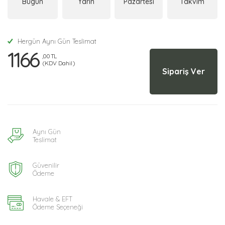
Bugün
Yarın
Pazartesi
Takvim
Hergün Aynı Gün Teslimat
1166
,00 TL
(KDV Dahil)
Sipariş Ver
Aynı Gün
Teslimat
Güvenilir
Ödeme
Havale & EFT
Ödeme Seçeneği