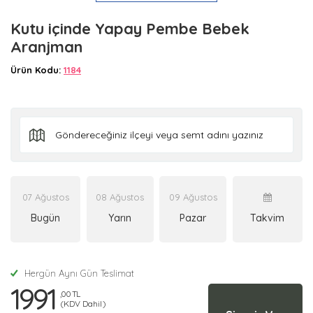
Kutu içinde Yapay Pembe Bebek
Aranjman
Ürün Kodu:
1184
07 Ağustos
08 Ağustos
09 Ağustos
Bugün
Yarın
Pazar
Takvim
Hergün Aynı Gün Teslimat
1991
,00 TL
(KDV Dahil)