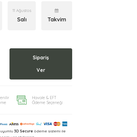
11 Ağustos
Salı
Takvim
Sipariş
Ver
enilir
Havale & EFT
eme
Ödeme Seçeneği
a uyumlu
3D Secure
ödeme sistemi ile