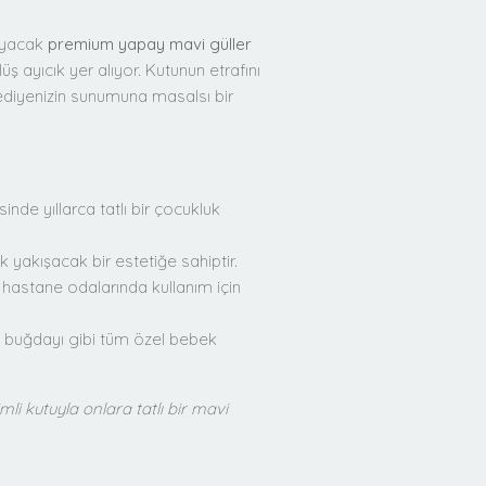
ruyacak
premium yapay mavi güller
ş ayıcık yer alıyor. Kutunun etrafını
hediyenizin sunumuna masalsı bir
de yıllarca tatlı bir çocukluk
k yakışacak bir estetiğe sahiptir.
hastane odalarında kullanım için
iş buğdayı gibi tüm özel bebek
i kutuyla onlara tatlı bir mavi