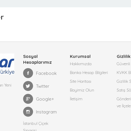
er
Sosyal
Kurumsal
Gizlilik
Hesaplarımız
Hakkımızda
Güvenli 
Banka Hesap Bilgileri
KVKK Bi
Facebook
Site Haritası
Gizlilik
rı Yeni
Twitter
Bayimiz Olun
Satış S
Google+
İletişim
Gönderi
ve İlçele
Instagram
İstanbul Çiçek
Siparişi