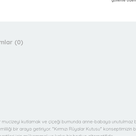
güvenle ödeme
mlar (0)
ir mucizeyi kutlamak ve çiçeği burnunda anne-babaya unutulmaz bir
vimliliği bir araya getiriyor. "Kırmızı Rüyalar Kutusu" konseptimizin