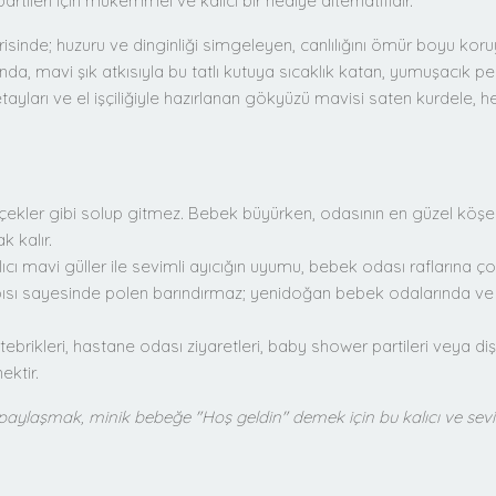
ileri için mükemmel ve kalıcı bir hediye alternatifidir.
risinde; huzuru ve dinginliği simgeleyen, canlılığını ömür boyu ko
da, mavi şık atkısıyla bu tatlı kutuya sıcaklık katan, yumuşacık pelü
ayları ve el işçiliğiyle hazırlanan gökyüzü mavisi saten kurdele, 
ekler gibi solup gitmez. Bebek büyürken, odasının en güzel köşesin
k kalır.
cı mavi güller ile sevimli ayıcığın uyumu, bebek odası raflarına ço
sı sayesinde polen barındırmaz; yenidoğan bebek odalarında ve 
brikleri, hastane odası ziyaretleri, baby shower partileri veya d
ektir.
ylaşmak, minik bebeğe "Hoş geldin" demek için bu kalıcı ve seviml