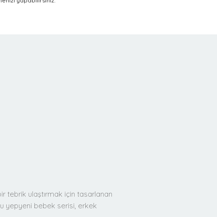
nizi yapabilirsiniz.
 tebrik ulaştırmak için tasarlanan
 bu yepyeni bebek serisi, erkek