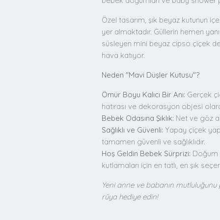
bebek doğumları ve baby shower part
Özel tasarım, şık beyaz kutunun içe
yer almaktadır. Güllerin hemen yanın
süsleyen mini beyaz cipso çiçek det
hava katıyor.
Neden "Mavi Düşler Kutusu"?
Ömür Boyu Kalıcı Bir Anı:
Gerçek çiç
hatırası ve dekorasyon objesi olara
Bebek Odasına Şıklık:
Net ve göz alı
Sağlıklı ve Güvenli:
Yapay çiçek yapı
tamamen güvenli ve sağlıklıdır.
Hoş Geldin Bebek Sürprizi:
Doğum te
kutlamaları için en tatlı, en şık seçen
Yeni anne ve babanın mutluluğunu pa
rüya hediye edin!