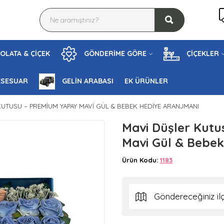
OLATA & ÇİÇEK
GÖNDERİME GÖRE
ÇİÇEKLER
KSESUAR
GELİN ARABASI
EK ÜRÜNLER
KUTUSU – PREMIUM YAPAY MAVI GÜL & BEBEK HEDIYE ARANJMANI
Mavi Düşler Kut
Mavi Gül & Bebe
Ürün Kodu:
1183