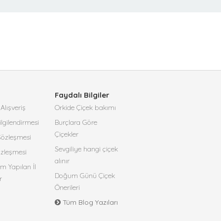
Faydalı Bilgiler
Alışveriş
Orkide Çiçek bakımı
lgilendirmesi
Burçlara Göre
Çiçekler
 Sözleşmesi
Sevgiliye hangi çiçek
özleşmesi
alınır
m Yapılan İl
Doğum Günü Çiçek
r
Önerileri
Tüm Blog Yazıları