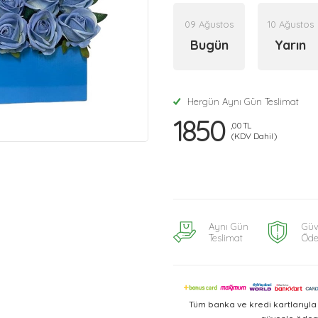
09 Ağustos
10 Ağustos
Bugün
Yarın
Hergün Aynı Gün Teslimat
1850
,00 TL
(KDV Dahil)
Aynı Gün
Güv
Teslimat
Öd
Tüm banka ve kredi kartlarıyl