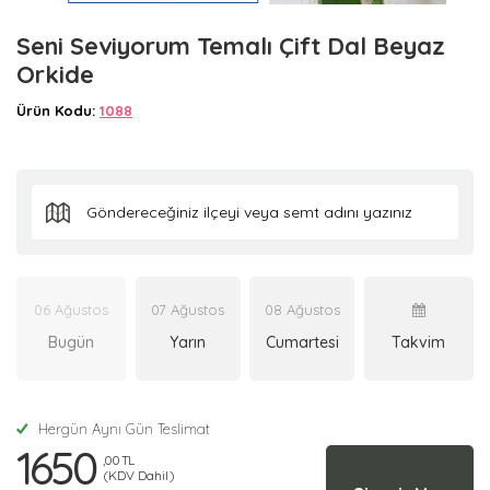
Seni Seviyorum Temalı Çift Dal Beyaz
Orkide
Ürün Kodu:
1088
06 Ağustos
07 Ağustos
08 Ağustos
Bugün
Yarın
Cumartesi
Takvim
Hergün Aynı Gün Teslimat
1650
,00 TL
(KDV Dahil)