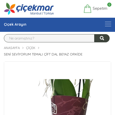
0
Sepetim
Çiçek Arayın
ANASAYFA
ÇIÇEK
SENI SEVIYORUM TEMALI ÇIFT DAL BEYAZ ORKIDE