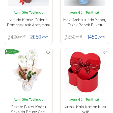
Aynı Gün Teslimat
Aynı Gün Teslimat
Kutuda Kırmızı Güllerle
Mavi Ambalajında Yapay
Romantik Aşk Aranjmanı
Erkek Bebek Buketi
3400
2250
2850
1450
,00 TL
,00 TL
,00 TL
,00 TL
İndirim
Aynı Gün Teslimat
Aynı Gün Teslimat
Gazete Buket Kağıtlı
Kırmızı Kalp Karton Kutu
Saksıda Beyaz Çiftli
16x18