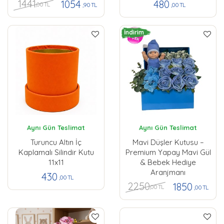
1441
1054
480
,00 TL
,90 TL
,00 TL
İndirim
Aynı Gün Teslimat
Aynı Gün Teslimat
Turuncu Altın İç
Mavi Düşler Kutusu –
Kaplamalı Silindir Kutu
Premium Yapay Mavi Gül
11x11
& Bebek Hediye
Aranjmanı
430
,00 TL
2250
1850
,00 TL
,00 TL