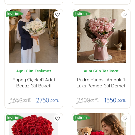
İndirim
İndirim
Aynı Gün Teslimat
Aynı Gün Teslimat
Yapay Çiçek 41 Adet
Pudra Rüyası: Ambalajlı
Beyaz Gül Buketi
Lüks Pembe Gül Demeti
3650
2300
2750
1650
,00 TL
,00 TL
,00 TL
,00 TL
İndirim
İndirim