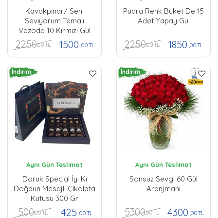
Kavakpınar/ Seni
Pudra Renk Buket De 15
Seviyorum Temalı
Adet Yapay Gül
Vazoda 10 Kırmızı Gül
2250
2250
1500
1850
,00 TL
,00 TL
,00 TL
,00 TL
İndirim
İndirim
Aynı Gün Teslimat
Aynı Gün Teslimat
Doruk Special İyi Ki
Sonsuz Sevgi 60 Gül
Doğdun Mesajlı Çikolata
Aranjmanı
Kutusu 300 Gr
500
5300
425
4300
,00 TL
,00 TL
,00 TL
,00 TL