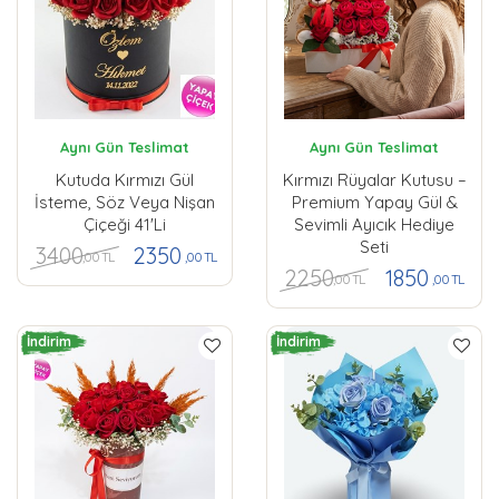
Aynı Gün Teslimat
Aynı Gün Teslimat
Kutuda Kırmızı Gül
Kırmızı Rüyalar Kutusu –
İsteme, Söz Veya Nişan
Premium Yapay Gül &
Çiçeği 41'li
Sevimli Ayıcık Hediye
Seti
3400
2350
,00 TL
,00 TL
2250
1850
,00 TL
,00 TL
İndirim
İndirim