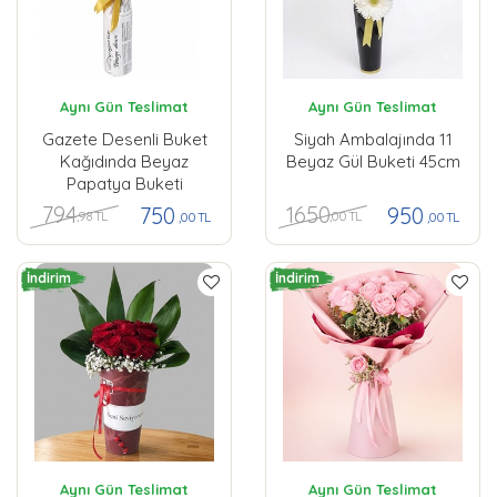
Aynı Gün Teslimat
Aynı Gün Teslimat
Gazete Desenli Buket
Siyah Ambalajında 11
Kağıdında Beyaz
Beyaz Gül Buketi 45cm
Papatya Buketi
794
1650
750
950
,98 TL
,00 TL
,00 TL
,00 TL
İndirim
İndirim
Aynı Gün Teslimat
Aynı Gün Teslimat