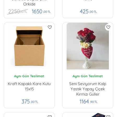
Orkide
2250
1650
425
,00 TL
,00 TL
,00 TL
Aynı Gün Teslimat
Aynı Gün Teslimat
Kraft Kapaklı Kare Kutu
Seni Seviyorum Kalp
15x15
Yastık Yapay Çiçek
Kırmızı Güller
375
1164
,00 TL
,90 TL