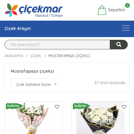
0
Sepetim
Çiçek Arayın
ANASAYFA
ÇIÇEK
MUSTAFAPAŞA ÇIÇEKÇI
Mustafapaşa çiçekçi
37 ürün bulundu.
Çok Satana Göre
İndirim
İndirim