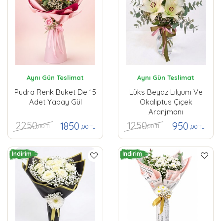
Aynı Gün Teslimat
Aynı Gün Teslimat
Pudra Renk Buket De 15
Lüks Beyaz Lilyum Ve
Adet Yapay Gül
Okaliptus Çiçek
Aranjmanı
2250
1250
1850
950
,00 TL
,00 TL
,00 TL
,00 TL
İndirim
İndirim