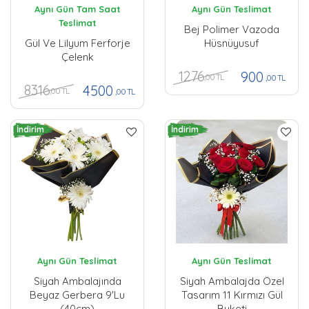
Aynı Gün Tam Saat
Aynı Gün Teslimat
Teslimat
Bej Polimer Vazoda
Gül Ve Lilyum Ferforje
Hüsnüyusuf
Çelenk
1276
900
,00 TL
,00 TL
8316
4500
,00 TL
,00 TL
İndirim
İndirim
Aynı Gün Teslimat
Aynı Gün Teslimat
Siyah Ambalajında
Siyah Ambalajda Özel
Beyaz Gerbera 9'lu
Tasarım 11 Kırmızı Gül
(40cm)
Buketi