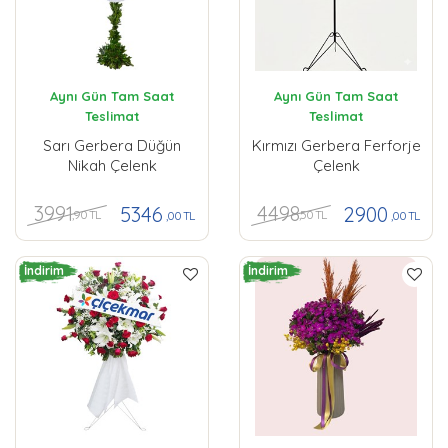
Aynı Gün Tam Saat
Aynı Gün Tam Saat
Teslimat
Teslimat
Sarı Gerbera Düğün
Kırmızı Gerbera Ferforje
Nikah Çelenk
Çelenk
3991
4498
5346
2900
,90 TL
,50 TL
,00 TL
,00 TL
İndirim
İndirim