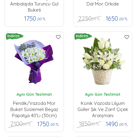
Ambalajda Turuncu Gül
Dal Mor Orkide
Buketi
2250
1750
1650
,00 TL
,00 TL
,00 TL
İndirim
İndirim
Aynı Gün Teslimat
Aynı Gün Teslimat
Pendik/Vazoda Mor
Konik Vazoda Lilyum
Buket Süslemeli Beyaz
Güller Şık Ve Zarif Çiçek
Papatya 40'lı (30cm)
Aranjmanı
2100
1850
1750
1490
,00 TL
,00 TL
,00 TL
,00 TL