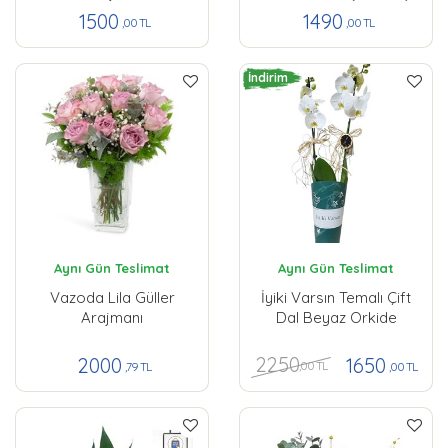
1500
1490
,00 TL
,00 TL
İndirim
Aynı Gün Teslimat
Aynı Gün Teslimat
Vazoda Lila Güller
İyiki Varsın Temalı Çift
Arajmanı
Dal Beyaz Orkide
2250
2000
1650
,00 TL
,79 TL
,00 TL