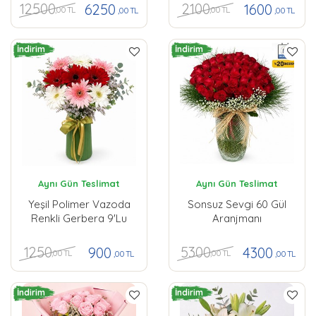
12500
2100
6250
1600
,00 TL
,00 TL
,00 TL
,00 TL
İndirim
İndirim
Aynı Gün Teslimat
Aynı Gün Teslimat
Yeşil Polimer Vazoda
Sonsuz Sevgi 60 Gül
Renkli Gerbera 9'lu
Aranjmanı
1250
5300
900
4300
,00 TL
,00 TL
,00 TL
,00 TL
İndirim
İndirim