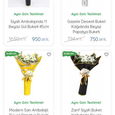
Aynı Gün Teslimat
Aynı Gün Teslimat
Siyah Ambalajında 11
Gazete Desenli Buket
Beyaz Gül Buketi 45cm
Kağıdında Beyaz
Papatya Buketi
1650
794
950
750
,00 TL
,98 TL
,00 TL
,00 TL
İndirim
İndirim
Aynı Gün Teslimat
Aynı Gün Teslimat
Modern Sarı Ambalajlı
Zarif Siyah Buket