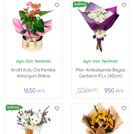
İndirim
Aynı Gün Teslimat
Aynı Gün Teslimat
Kraft Kutu Da Pembe
Mor Ambalajında Beyaz
Antoryum Bitkisi
Gerbera 9'lu (40cm)
1250
1650
950
,00 TL
,00 TL
,00 TL
İndirim