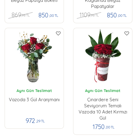
Beyaz Papatya Buketi
Kağıdında Beyaz
Papatyalar
869
1109
850
850
,98 TL
,98 TL
,00 TL
,00 TL
Aynı Gün Teslimat
Aynı Gün Teslimat
Vazoda 3 Gül Aranjmanı
Çınardere Seni
Seviyorum Temalı
Vazoda 10 Adet Kırmızı
Gül
972
,29 TL
1750
,00 TL