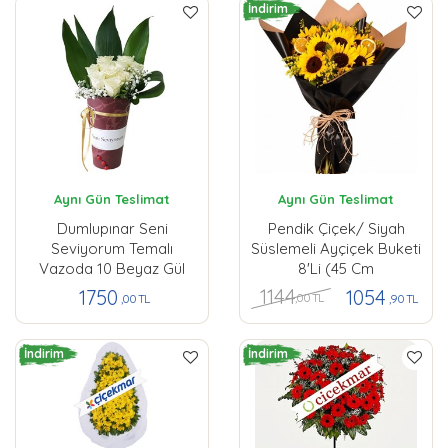
İndirim
Aynı Gün Teslimat
Aynı Gün Teslimat
Dumlupınar Seni
Pendik Çiçek/ Siyah
Seviyorum Temalı
Süslemeli Ayçiçek Buketi
Vazoda 10 Beyaz Gül
8'li (45 Cm
1144
1750
1054
,00 TL
,00 TL
,90 TL
İndirim
İndirim