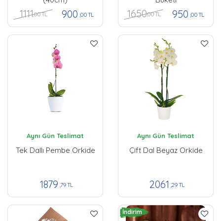
1111
1650
900
950
,00 TL
,00 TL
,00 TL
,00 TL
Aynı Gün Teslimat
Aynı Gün Teslimat
Tek Dallı Pembe Orkide
Çift Dal Beyaz Orkide
1879
2061
,79 TL
,29 TL
İndirim