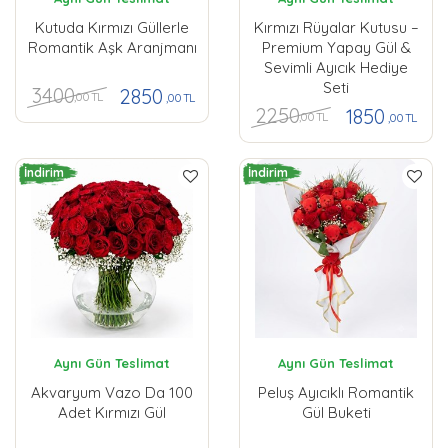
Kutuda Kırmızı Güllerle
Kırmızı Rüyalar Kutusu –
Romantik Aşk Aranjmanı
Premium Yapay Gül &
Sevimli Ayıcık Hediye
Seti
3400
2850
,00 TL
,00 TL
2250
1850
,00 TL
,00 TL
İndirim
İndirim
Aynı Gün Teslimat
Aynı Gün Teslimat
Akvaryum Vazo Da 100
Peluş Ayıcıklı Romantik
Adet Kırmızı Gül
Gül Buketi