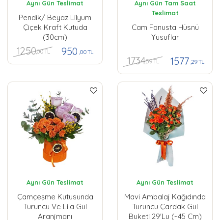
Aynı Gün Teslimat
Aynı Gün Tam Saat
Teslimat
Pendik/ Beyaz Lilyum
Çiçek Kraft Kutuda
Cam Fanusta Hüsnü
(30cm)
Yusuflar
1250
950
,00 TL
,00 TL
1734
1577
,59 TL
,29 TL
Aynı Gün Teslimat
Aynı Gün Teslimat
Çamçeşme Kutusunda
Mavi Ambalaj Kağıdında
Turuncu Ve Lila Gül
Turuncu Çardak Gül
Aranjmanı
Buketi 29'lu (~45 Cm)