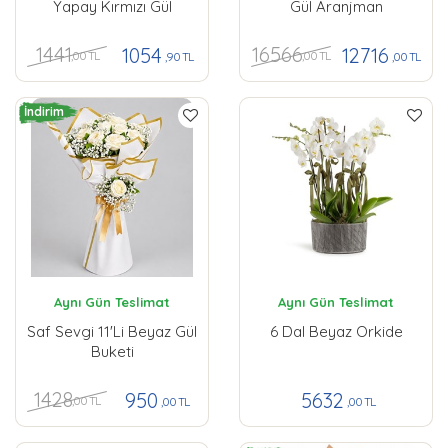
Yapay Kırmızı Gül
Gül Aranjman
1441
16566
1054
12716
,00 TL
,00 TL
,90 TL
,00 TL
İndirim
Aynı Gün Teslimat
Aynı Gün Teslimat
Saf Sevgi 11'li Beyaz Gül
6 Dal Beyaz Orkide
Buketi
1428
950
5632
,00 TL
,00 TL
,00 TL