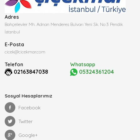
Adres
Bahçelievler Mh. Adnan Menderes Bulvarı Yeni Sk. No:3 Pendik
İstanbul
E-Posta
cicek@cicekmar.com
Telefon
Whatsapp
02163847038
05324361204
Sosyal Hesaplarımız
Facebook
Twitter
Google+