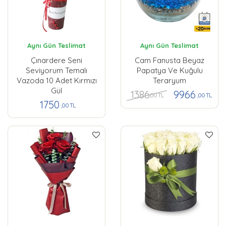
Aynı Gün Teslimat
Aynı Gün Teslimat
Çınardere Seni
Cam Fanusta Beyaz
Seviyorum Temalı
Papatya Ve Kuğulu
Vazoda 10 Adet Kırmızı
Teraryum
Gül
1386
9966
,00 TL
,00 TL
1750
,00 TL