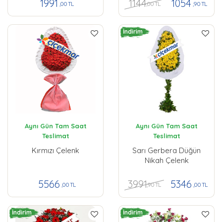
1144
1991
1054
,00 TL
,00 TL
,90 TL
İndirim
Aynı Gün Tam Saat
Aynı Gün Tam Saat
Teslimat
Teslimat
Kırmızı Çelenk
Sarı Gerbera Düğün
Nikah Çelenk
3991
5566
5346
,90 TL
,00 TL
,00 TL
İndirim
İndirim