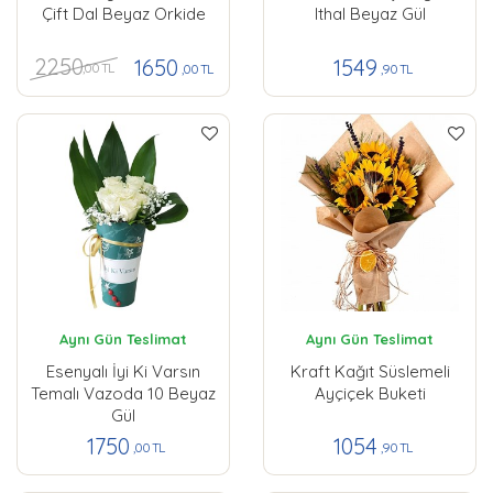
Çift Dal Beyaz Orkide
Ithal Beyaz Gül
2250
1650
1549
,00 TL
,00 TL
,90 TL
Aynı Gün Teslimat
Aynı Gün Teslimat
Esenyalı İyi Ki Varsın
Kraft Kağıt Süslemeli
Temalı Vazoda 10 Beyaz
Ayçiçek Buketi
Gül
1750
1054
,00 TL
,90 TL