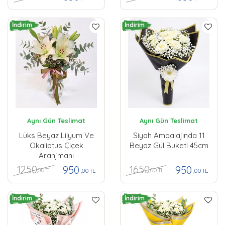
İndirim
İndirim
Aynı Gün Teslimat
Aynı Gün Teslimat
Lüks Beyaz Lilyum Ve
Siyah Ambalajında 11
Okaliptus Çiçek
Beyaz Gül Buketi 45cm
Aranjmanı
1250
1650
950
950
,00 TL
,00 TL
,00 TL
,00 TL
İndirim
İndirim