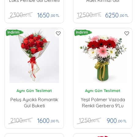
Lüks Pembe Gül Demeti
Adet Kırmızı Gül
2300
12500
1650
6250
,00 TL
,00 TL
,00 TL
,00 TL
İndirim
İndirim
Aynı Gün Teslimat
Aynı Gün Teslimat
Peluş Ayıcıklı Romantik
Yeşil Polimer Vazoda
Gül Buketi
Renkli Gerbera 9'lu
2100
1250
1600
900
,00 TL
,00 TL
,00 TL
,00 TL