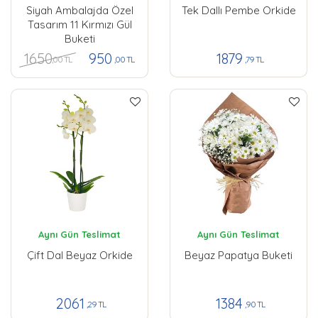
Siyah Ambalajda Özel
Tek Dallı Pembe Orkide
Tasarım 11 Kırmızı Gül
Buketi
1650
950
1879
,00 TL
,00 TL
,79 TL
Aynı Gün Teslimat
Aynı Gün Teslimat
Çift Dal Beyaz Orkide
Beyaz Papatya Buketi
2061
1384
,29 TL
,90 TL