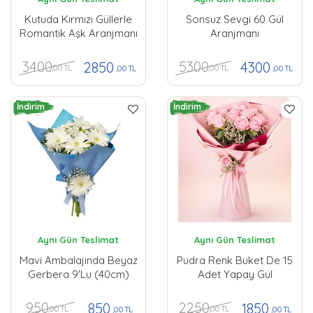
Kutuda Kırmızı Güllerle
Sonsuz Sevgi 60 Gül
Romantik Aşk Aranjmanı
Aranjmanı
3400
5300
2850
4300
,00 TL
,00 TL
,00 TL
,00 TL
İndirim
İndirim
Aynı Gün Teslimat
Aynı Gün Teslimat
Mavi Ambalajında Beyaz
Pudra Renk Buket De 15
Gerbera 9'lu (40cm)
Adet Yapay Gül
950
2250
850
1850
,00 TL
,00 TL
,00 TL
,00 TL