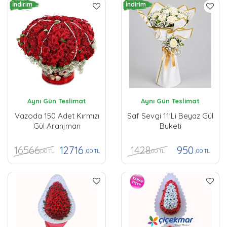
İndirim
İndirim
Aynı Gün Teslimat
Aynı Gün Teslimat
Vazoda 150 Adet Kırmızı
Saf Sevgi 11'li Beyaz Gül
Gül Aranjman
Buketi
16566
1428
12716
950
,00 TL
,00 TL
,00 TL
,00 TL