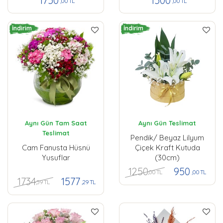
1750
1500
,00 TL
,00 TL
İndirim
İndirim
Aynı Gün Tam Saat
Aynı Gün Teslimat
Teslimat
Pendik/ Beyaz Lilyum
Cam Fanusta Hüsnü
Çiçek Kraft Kutuda
Yusuflar
(30cm)
1250
950
,00 TL
,00 TL
1734
1577
,59 TL
,29 TL