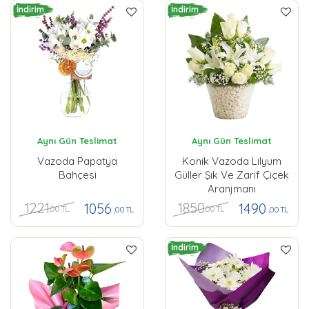
İndirim
İndirim
Aynı Gün Teslimat
Aynı Gün Teslimat
Vazoda Papatya
Konik Vazoda Lilyum
Bahçesi
Güller Şık Ve Zarif Çiçek
Aranjmanı
1221
1850
1056
1490
,00 TL
,00 TL
,00 TL
,00 TL
İndirim