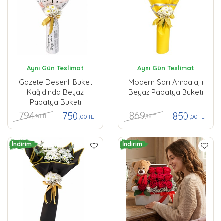
Aynı Gün Teslimat
Aynı Gün Teslimat
Gazete Desenli Buket
Modern Sarı Ambalajlı
Kağıdında Beyaz
Beyaz Papatya Buketi
Papatya Buketi
794
869
750
850
,98 TL
,98 TL
,00 TL
,00 TL
İndirim
İndirim