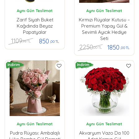
Aynı Gün Teslimat
Aynı Gün Teslimat
Zarif Siyah Buket
Kırmızı Rüyalar Kutusu –
Kağıdında Beyaz
Premium Yapay Gül &
Papatyalar
Sevimli Ayıcık Hediye
Seti
1109
850
,98 TL
,00 TL
2250
1850
,00 TL
,00 TL
İndirim
İndirim
Aynı Gün Teslimat
Aynı Gün Teslimat
Pudra Rüyası: Ambalajlı
Akvaryum Vazo Da 100