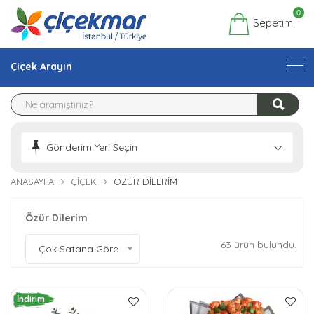
0
Sepetim
Çiçek Arayın
Gönderim Yeri Seçin
ANASAYFA
ÇIÇEK
ÖZÜR DILERIM
Özür Dilerim
63 ürün bulundu.
Çok Satana Göre
İndirim