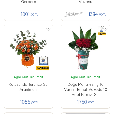
Gerbera
Vazosu
1450
1001
1384
,90 TL
,00 TL
,90 TL
Aynı Gün Teslimat
Aynı Gün Teslimat
Kutusunda Turuncu Gül
Doğu Mahallesi İyi Ki
Aranjmanı
Varsın Temalı Vazoda 10
Adet Kırmızı Gül
1056
1750
,00 TL
,00 TL