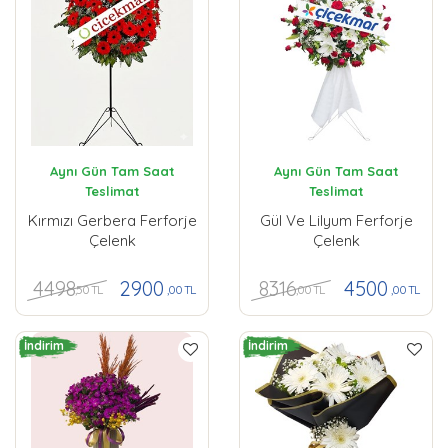
Aynı Gün Tam Saat
Aynı Gün Tam Saat
Teslimat
Teslimat
Kırmızı Gerbera Ferforje
Gül Ve Lilyum Ferforje
Çelenk
Çelenk
4498
8316
2900
4500
,50 TL
,00 TL
,00 TL
,00 TL
İndirim
İndirim