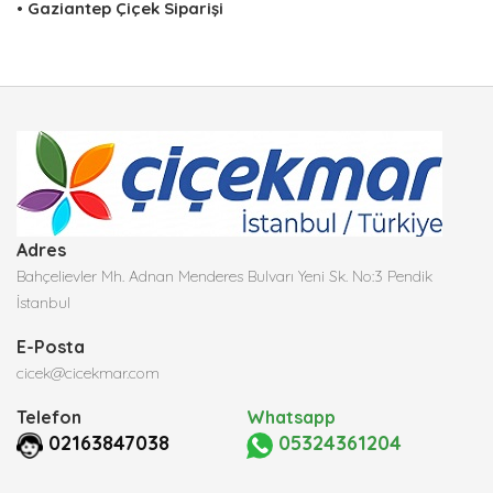
•
Gaziantep Çiçek Siparişi
Adres
Bahçelievler Mh. Adnan Menderes Bulvarı Yeni Sk. No:3 Pendik
İstanbul
E-Posta
cicek@cicekmar.com
Telefon
Whatsapp
02163847038
05324361204