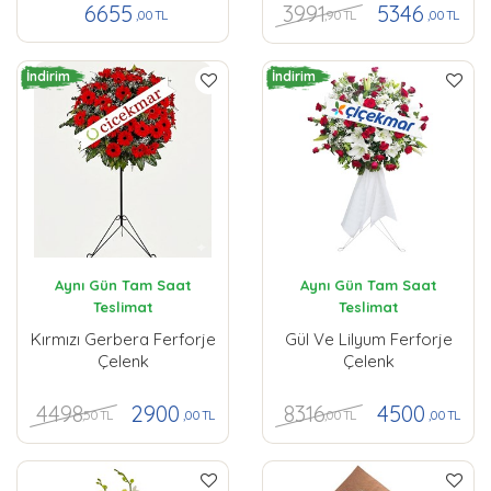
3991
6655
5346
,90 TL
,00 TL
,00 TL
İndirim
İndirim
Aynı Gün Tam Saat
Aynı Gün Tam Saat
Teslimat
Teslimat
Kırmızı Gerbera Ferforje
Gül Ve Lilyum Ferforje
Çelenk
Çelenk
4498
8316
2900
4500
,50 TL
,00 TL
,00 TL
,00 TL