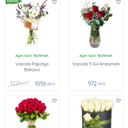
İndirim
Aynı Gün Teslimat
Aynı Gün Teslimat
Vazoda Papatya
Vazoda 3 Gül Aranjmanı
Bahçesi
1221
1056
972
,00 TL
,00 TL
,29 TL