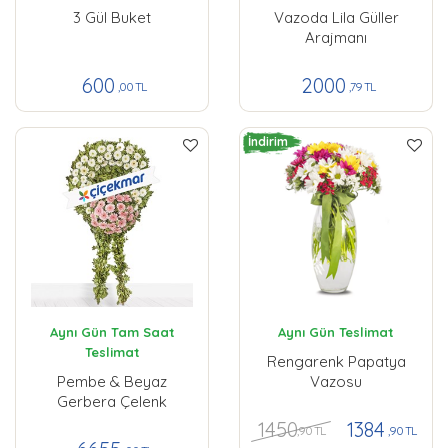
3 Gül Buket
Vazoda Lila Güller
Arajmanı
600
2000
,00 TL
,79 TL
İndirim
Aynı Gün Tam Saat
Aynı Gün Teslimat
Teslimat
Rengarenk Papatya
Pembe & Beyaz
Vazosu
Gerbera Çelenk
1450
1384
,90 TL
,90 TL