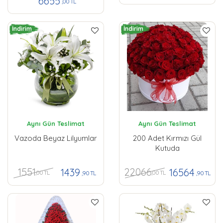
6655
,00 TL
İndirim
İndirim
Aynı Gün Teslimat
Aynı Gün Teslimat
Vazoda Beyaz Lilyumlar
200 Adet Kırmızı Gül
Kutuda
1551
22066
1439
16564
,00 TL
,00 TL
,90 TL
,90 TL