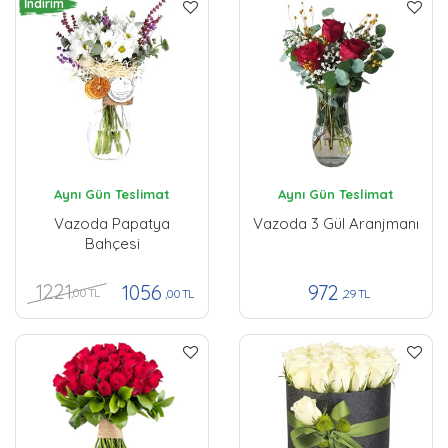
İndirim
Aynı Gün Teslimat
Aynı Gün Teslimat
Vazoda Papatya
Vazoda 3 Gül Aranjmanı
Bahçesi
1221
1056
972
,00 TL
,00 TL
,29 TL