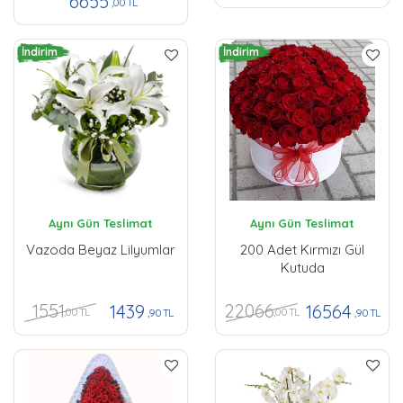
6655
,00 TL
İndirim
İndirim
Aynı Gün Teslimat
Aynı Gün Teslimat
Vazoda Beyaz Lilyumlar
200 Adet Kırmızı Gül
Kutuda
1551
22066
1439
16564
,00 TL
,00 TL
,90 TL
,90 TL