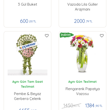
3 Gül Buket
Vazoda Lila Güller
Arajmanı
600
2000
,00 TL
,79 TL
İndirim
Aynı Gün Tam Saat
Aynı Gün Teslimat
Teslimat
Rengarenk Papatya
Pembe & Beyaz
Vazosu
Gerbera Çelenk
1450
1384
,90 TL
,90 TL