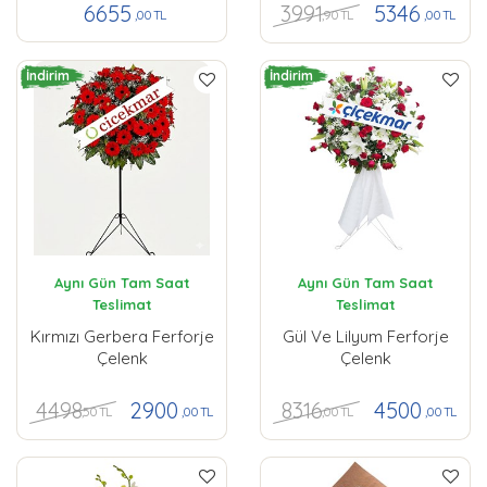
3991
6655
5346
,90 TL
,00 TL
,00 TL
İndirim
İndirim
Aynı Gün Tam Saat
Aynı Gün Tam Saat
Teslimat
Teslimat
Kırmızı Gerbera Ferforje
Gül Ve Lilyum Ferforje
Çelenk
Çelenk
4498
8316
2900
4500
,50 TL
,00 TL
,00 TL
,00 TL