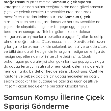
mağazasını
ziyaret etmek.
Samsun çiçek siparişi
kategorisi altında bulabileceğiniz birbirinden güzel samsun
çiçek ve çelenk çeşitleri ile sevdiklerinizle aranızdaki
mesafeleri ortadan kaldırabilirsiniz.
Samsun Çiçek
hizmetimizden herkes yararlansın ve herkes sevdiklerine
çiçeklerle ulaşabilsin diye her bütçeye uygun çiçek
tasarımları sunuyoruz. Tek bir gülden kucak dolusu
rengarenk aranjmanlara, buketlere uygun fiyatlar ile sahip
olmanın doğru adresi Cicekmar.com’ dur. Sevdiklerinizi uzun
yıllar yalnız bırakmamak için sukulent, bonsai ve orkide çiçek
ve bitki dışında bir hediye için teraryum, hediye setleri ya da
hediye sepetlerinden birini tercih edebilirsiniz. Çiçek
bakamayan ya da alerjisi olan yakınlarınıza yapay çiçek ya
da yapay teraryum satın alıp hem çiçek özlemini giderebilir
hem de harika bir dekor hediye etmiş olacaksınız. Özellikle
hastane ve bebek odaları için yapay hediyeler en doğru
seçim olacaktır. Her bütçeye ve özel ana uyan çeşitli ve
ihtişamlı çiçek hediyelerine buradan ulaşabilirsiniz.
Samsun Komşu İllerine Çiçek
Siparişi Gönderme