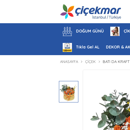
DOĞUM GÜNÜ
ÇİK
Tıkla Gel AL
DEKOR & A
ANASAYFA
ÇIÇEK
BATI DA KRAF