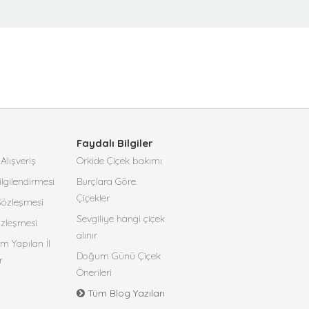
Faydalı Bilgiler
Alışveriş
Orkide Çiçek bakımı
lgilendirmesi
Burçlara Göre
Çiçekler
 Sözleşmesi
Sevgiliye hangi çiçek
özleşmesi
alınır
m Yapılan İl
Doğum Günü Çiçek
r
Önerileri
Tüm Blog Yazıları