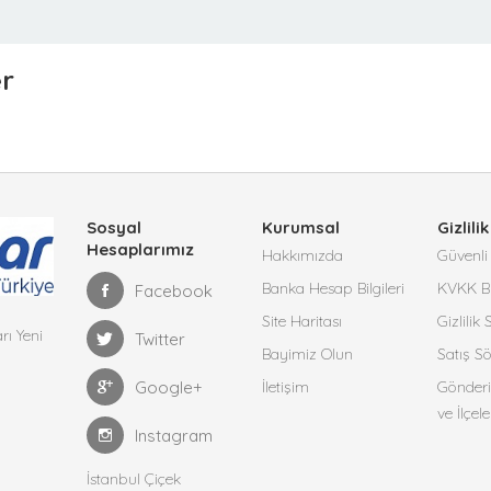
er
Sosyal
Kurumsal
Gizlilik
Hesaplarımız
Hakkımızda
Güvenli 
Banka Hesap Bilgileri
KVKK Bi
Facebook
Site Haritası
Gizlilik
rı Yeni
Twitter
Bayimiz Olun
Satış S
Google+
İletişim
Gönderi
ve İlçele
Instagram
İstanbul Çiçek