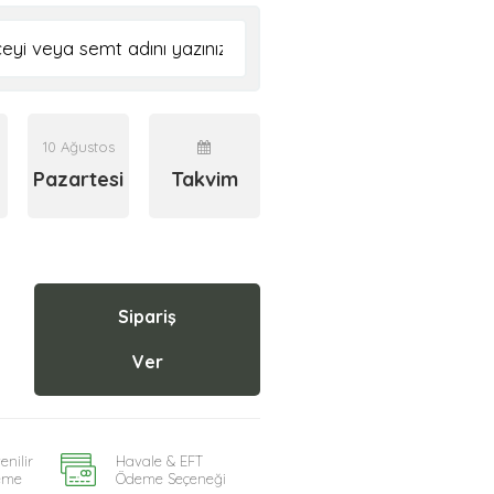
10 Ağustos
Pazartesi
Takvim
Sipariş
Ver
enilir
Havale & EFT
eme
Ödeme Seçeneği