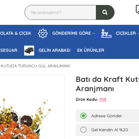
OLATA & ÇİÇEK
GÖNDERİME GÖRE
ÇİÇEKLER
KSESUAR
GELİN ARABASI
EK ÜRÜNLER
T KUTUDA TURUNCU GÜL ARANJMANI
Batı da Kraft Ku
Aranjmanı
Ürün Kodu:
1115
Adrese Gönder
Gel Kendin Al %20