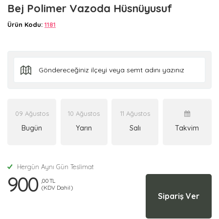
Bej Polimer Vazoda Hüsnüyusuf
Ürün Kodu:
1181
09 Ağustos
10 Ağustos
11 Ağustos
Bugün
Yarın
Salı
Takvim
Hergün Aynı Gün Teslimat
900
,00 TL
(KDV Dahil)
Sipariş Ver