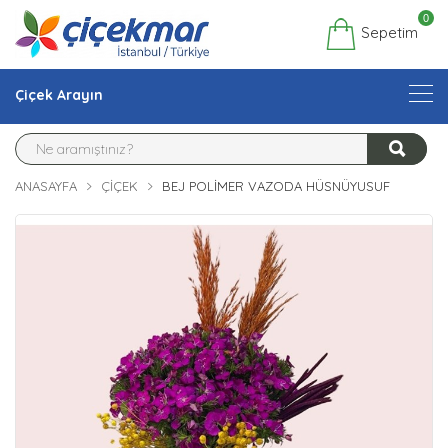
0
Sepetim
Çiçek Arayın
ANASAYFA
ÇIÇEK
BEJ POLIMER VAZODA HÜSNÜYUSUF