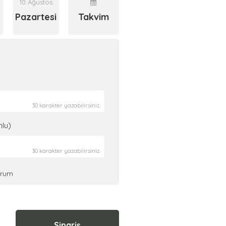
10 Ağustos
Pazartesi
Takvim
30 karakter yazabilirsiniz.
nlu)
30 karakter yazabilirsiniz.
orum
Sipariş