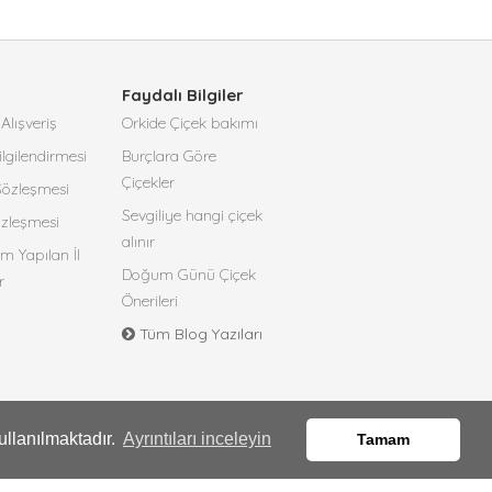
Faydalı Bilgiler
Alışveriş
Orkide Çiçek bakımı
lgilendirmesi
Burçlara Göre
Çiçekler
 Sözleşmesi
Sevgiliye hangi çiçek
özleşmesi
alınır
m Yapılan İl
Doğum Günü Çiçek
r
Önerileri
Tüm Blog Yazıları
ullanılmaktadır.
Ayrıntıları inceleyin
Tamam