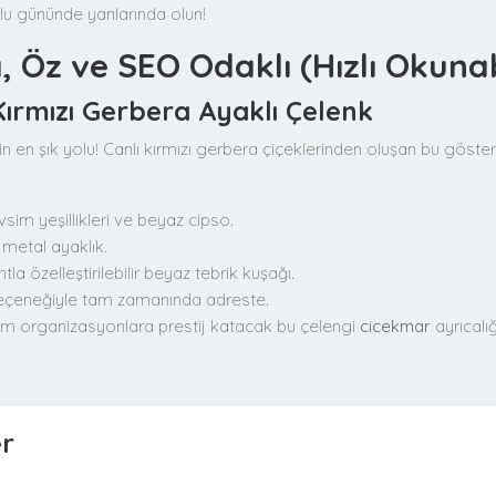
tlu gününde yanlarında olun!
a, Öz ve SEO Odaklı (Hızlı Okunab
 Kırmızı Gerbera Ayaklı Çelenk
nin en şık yolu! Canlı kırmızı gerbera çiçeklerinden oluşan bu gösteri
sim yeşillikleri ve beyaz cipso.
 metal ayaklık.
la özelleştirilebilir beyaz tebrik kuşağı.
 seçeneğiyle tam zamanında adreste.
 tüm organizasyonlara prestij katacak bu çelengi
cicekmar
ayrıcalı
er