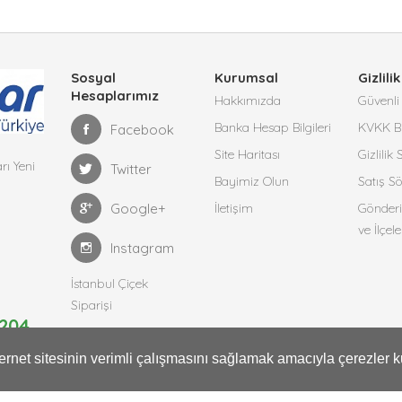
Sosyal
Kurumsal
Gizlilik
Hesaplarımız
Hakkımızda
Güvenli 
Banka Hesap Bilgileri
KVKK Bi
Facebook
Site Haritası
Gizlilik
rı Yeni
Twitter
Bayimiz Olun
Satış S
Google+
İletişim
Gönderi
ve İlçele
Instagram
İstanbul Çiçek
Siparişi
204
Pendik Çiçekçi
nternet sitesinin verimli çalışmasını sağlamak amacıyla çerezler k
Kartal Çiçekci
Tuzla Çiçekçi