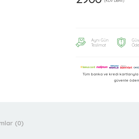
(KDV Dahil)
Aynı Gün
Güv
Teslimat
Öd
Tüm banka ve kredi kartlarıyl
güvenle ödeme
mlar (0)