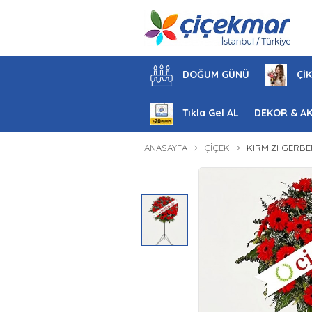
DOĞUM GÜNÜ
ÇİK
Tıkla Gel AL
DEKOR & A
ANASAYFA
ÇIÇEK
KIRMIZI GERB