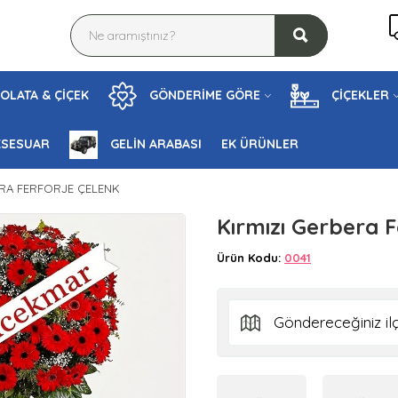
OLATA & ÇİÇEK
GÖNDERİME GÖRE
ÇİÇEKLER
KSESUAR
GELİN ARABASI
EK ÜRÜNLER
ERA FERFORJE ÇELENK
Kırmızı Gerbera F
Ürün Kodu:
0041