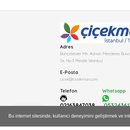
Adres
Bahçelievler Mh. Adnan Menderes Bulva
Sk. No:3 Pendik İstanbul
E-Posta
cicek@cicekmar.com
Telefon
Whatsapp
02163847038
05324361
Whatsapp
Bu internet sitesinde, kullanıcı deneyimini geliştirmek ve i