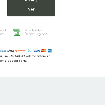
Ver
enilir
Havale & EFT
eme
Ödeme Seçeneği
a uyumlu
3D Secure
ödeme sistemi ile
nizi yapabilirsiniz.