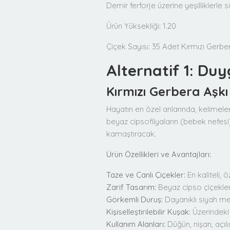
Demir ferforje üzerine yeşilliklerle 
Ürün Yüksekliği: 1.20
Çiçek Sayısı: 35 Adet Kırmızı Gerbe
Alternatif 1: Du
Kırmızı Gerbera Aşkı
Hayatın en özel anlarında, kelimeler
beyaz cipsofilyaların (bebek nefesi
kamaştıracak.
Ürün Özellikleri ve Avantajları:
Taze ve Canlı Çiçekler:
En kaliteli, ö
Zarif Tasarım:
Beyaz cipso çiçekler
Görkemli Duruş:
Dayanıklı siyah met
Kişiselleştirilebilir Kuşak:
Üzerindeki 
Kullanım Alanları:
Düğün, nişan, açılı