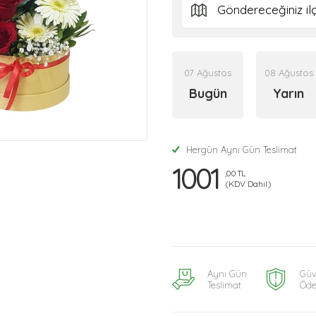
07 Ağustos
08 Ağustos
Bugün
Yarın
Hergün Aynı Gün Teslimat
1001
,00 TL
(KDV Dahil)
Aynı Gün
Güv
Teslimat
Öd