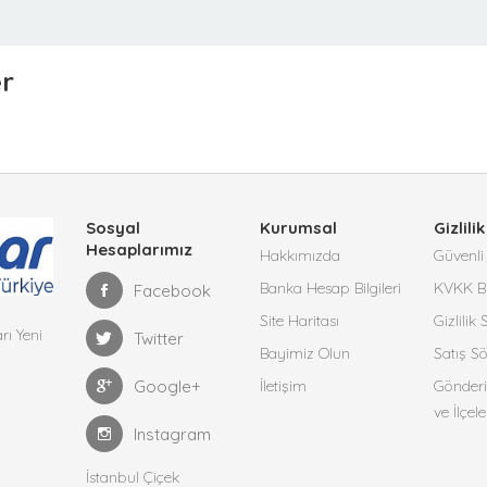
er
Sosyal
Kurumsal
Gizlilik
Hesaplarımız
Hakkımızda
Güvenli 
Banka Hesap Bilgileri
KVKK Bi
Facebook
Site Haritası
Gizlilik
rı Yeni
Twitter
Bayimiz Olun
Satış S
Google+
İletişim
Gönderi
ve İlçele
Instagram
İstanbul Çiçek