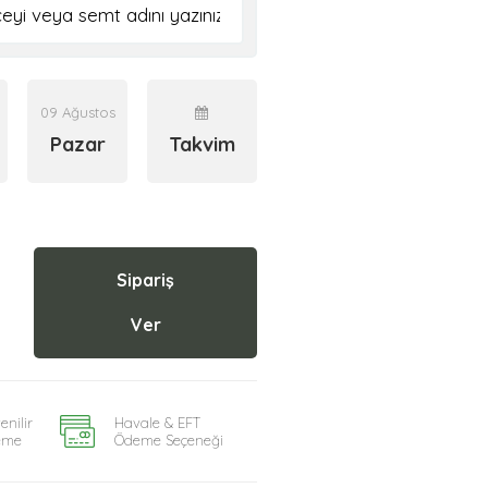
09 Ağustos
Pazar
Takvim
Sipariş
Ver
enilir
Havale & EFT
eme
Ödeme Seçeneği