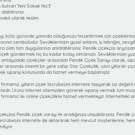
 bulvarı Yeni Sokak No:3
labilirsiniz.
 nakit olarak teslim
iyi, kötü gününde yanında olduğunuzu hissettirmek için çiçeklerinizi 
nın sembolüdür. Sevdiklerinizin güzel anlarını, iş tebriğini, sevgi
lara olan tüm duygularınızı anlatabilirsiniz. Pendik çiçekçisi arıyosa
 çiçek göndermek hiç bu kadar kolay olmamıştı. Sevdiklerinizin yü
antalyadaki çiçekçiler arasından Pendik Çiçek Sarayı olarak, sipa
ler arasında önemli bir yere sahip Star Çiçekçilik, uzun yıllardır çi
çiçek siparişi konusunda da hizmet vermeye başlamıştır.
firmamız, yılların çiçek tecrübesini internete taşıyarak siz değerl
dir. Ürünü internet sitemizden görerek sipariş vermek tüm müşter
firmamız ile online çiçekçilikte hizmet vermekteyiz. İnternetteki an
ekçiniz Pendik çiçek sarayı ile aradığınıza ulaşabilirsiniz.
Pendik
çi
tecrübesini internete de aktararak hem mevcut müşterilerine, hem 
diyor.