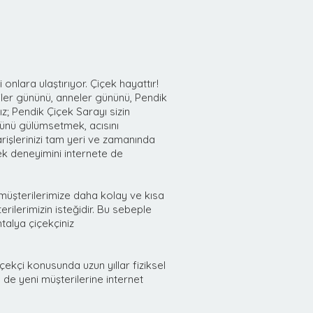
onlara ulaştırıyor. Çiçek hayattır!
liler gününü, anneler gününü, Pendik
nız; Pendik Çiçek Sarayı sizin
zünü gülümsetmek, acısını
rişlerinizi tam yeri ve zamanında
çek deneyimini internete de
i müşterilerimize daha kolay ve kısa
ilerimizin isteğidir. Bu sebeple
talya çiçekçiniz
çekçi konusunda uzun yıllar fiziksel
de yeni müşterilerine internet