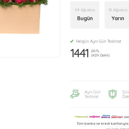
09 Ağustos
10 Ağustos
Bugün
Yarın
Hergün Aynı Gün Teslimat
1441
,00 TL
(KDV Dahil)
Aynı Gün
Güv
Teslimat
Öd
Tüm banka ve kredi kartlarıyl