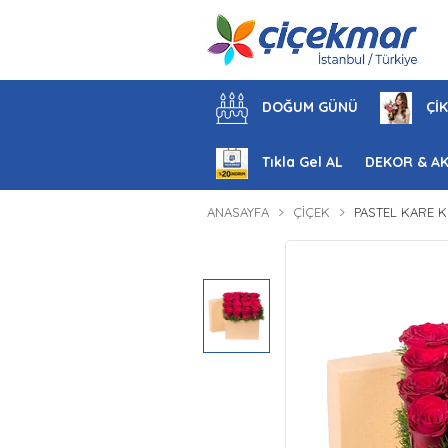
DOĞUM GÜNÜ
ÇİK
Tıkla Gel AL
DEKOR & A
ANASAYFA
ÇIÇEK
PASTEL KARE K