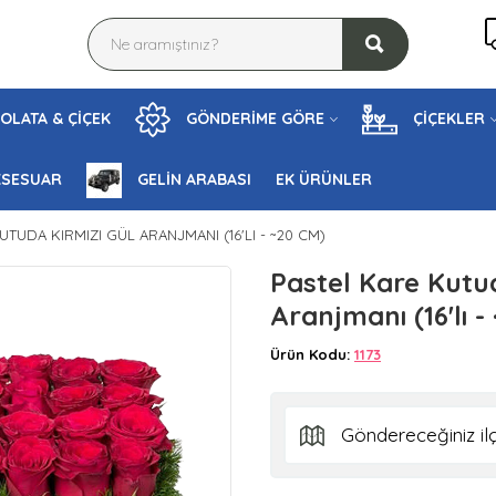
OLATA & ÇİÇEK
GÖNDERİME GÖRE
ÇİÇEKLER
KSESUAR
GELİN ARABASI
EK ÜRÜNLER
UTUDA KIRMIZI GÜL ARANJMANI (16'LI - ~20 CM)
Pastel Kare Kutud
Aranjmanı (16'lı -
Ürün Kodu:
1173