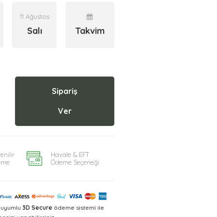
11 Ağustos
Salı
Takvim
Sipariş
Ver
enilir
Havale & EFT
eme
Ödeme Seçeneği
a uyumlu
3D Secure
ödeme sistemi ile