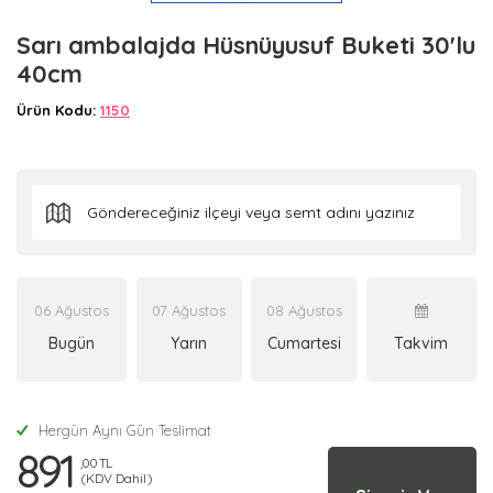
Sarı ambalajda Hüsnüyusuf Buketi 30'lu
40cm
Ürün Kodu:
1150
06 Ağustos
07 Ağustos
08 Ağustos
Bugün
Yarın
Cumartesi
Takvim
Hergün Aynı Gün Teslimat
891
,00 TL
(KDV Dahil)