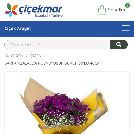
0
Sepetim
Çiçek Arayın
ANASAYFA
ÇIÇEK
SARI AMBALAJDA HÜSNÜYUSUF BUKETI 30'LU 40CM