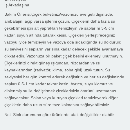
İş Arkadaşına
Bakım Önerisi:
Çiçek buketinizi/vazonuzu eve getirdiğinizde,
ambalajını açıp varsa iplerini çözün. Çiçeklerin daha fazla su
çekebilmesi için alt yaprakları temizleyin ve saplarını 3-5 cm
kadar, suyun altında tutarak kesin. Çiçekleri yerleştireceğiniz
vazoyu iyice temizleyin ve vazoya oda sıcaklığında su doldurun;
su seviyesini sapların yarısına kadar gelecek şekilde ayarlamaya
dikkat edin. Vazonuza bir paket çiçek besini eklemeyi unutmayın.
Çiçeklerinizi direkt güneş ışığından, rüzgardan ve ısı
kaynaklarından (radyatör, klima, soba gibi) uzak tutun. Su
seviyesini her gün kontrol ederek değiştirin ve her su değişiminde
sapları 0.5-1 cm kadar tekrar kesin. Ayrıca, suyu klorsuz ve
dinlenmiş su ile değiştirmek çiçeklerinizin ömrünü uzatmanızı
sağlayacaktır. Solan veya kuruyan çiçekleri temizleyerek diğer
çiçeklerin daha uzun süre taze kalmasını sağlayabilirsiniz.
Not:
Stok durumuna göre ürünlerde ufak değişiklikler olabilir.