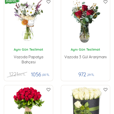
İndirim
Aynı Gün Teslimat
Aynı Gün Teslimat
Vazoda Papatya
Vazoda 3 Gül Aranjmanı
Bahçesi
1221
1056
972
,00 TL
,00 TL
,29 TL