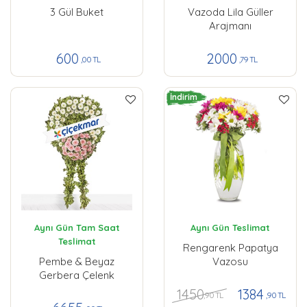
3 Gül Buket
Vazoda Lila Güller
Arajmanı
600
2000
,00 TL
,79 TL
İndirim
Aynı Gün Tam Saat
Aynı Gün Teslimat
Teslimat
Rengarenk Papatya
Pembe & Beyaz
Vazosu
Gerbera Çelenk
1450
1384
,90 TL
,90 TL