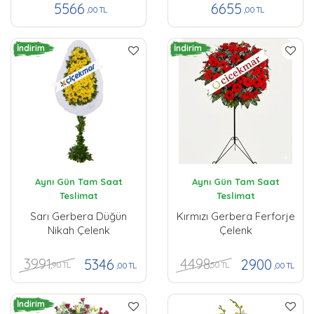
5566
6655
,00 TL
,00 TL
İndirim
İndirim
Aynı Gün Tam Saat
Aynı Gün Tam Saat
Teslimat
Teslimat
Sarı Gerbera Düğün
Kırmızı Gerbera Ferforje
Nikah Çelenk
Çelenk
3991
4498
5346
2900
,90 TL
,50 TL
,00 TL
,00 TL
İndirim