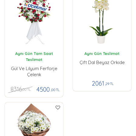
Aynı Gün Tam Saat
Aynı Gün Teslimat
Teslimat
Çift Dal Beyaz Orkide
Gül Ve Lilyum Ferforje
Çelenk
2061
,29 TL
8316
4500
,00 TL
,00 TL