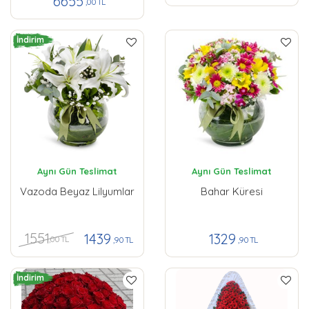
6655
,00 TL
İndirim
Aynı Gün Teslimat
Aynı Gün Teslimat
Vazoda Beyaz Lilyumlar
Bahar Küresi
1551
1439
1329
,00 TL
,90 TL
,90 TL
İndirim