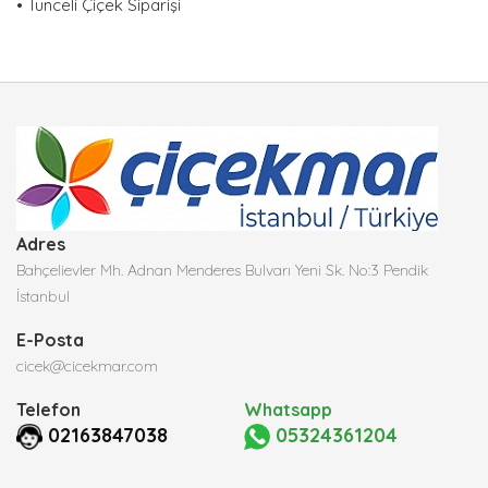
•
Tunceli Çiçek Siparişi
Adres
Bahçelievler Mh. Adnan Menderes Bulvarı Yeni Sk. No:3 Pendik
İstanbul
E-Posta
cicek@cicekmar.com
Telefon
Whatsapp
02163847038
05324361204