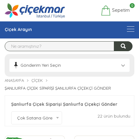
0
Sepetim
Çiçek Arayın
Gönderim Yeri Seçin
ANASAYFA
ÇIÇEK
ŞANLIURFA ÇIÇEK SIPARIŞI ŞANLIURFA ÇIÇEKÇI GÖNDER
Şanlıurfa Çiçek Siparişi Şanlıurfa Çiçekçi Gönder
22 ürün bulundu.
Çok Satana Göre