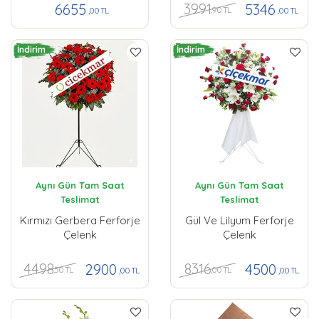
3991
6655
5346
,90 TL
,00 TL
,00 TL
İndirim
İndirim
Aynı Gün Tam Saat
Aynı Gün Tam Saat
Teslimat
Teslimat
Kırmızı Gerbera Ferforje
Gül Ve Lilyum Ferforje
Çelenk
Çelenk
4498
8316
2900
4500
,50 TL
,00 TL
,00 TL
,00 TL