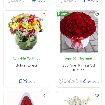
1450
1551
1384
1439
,90 TL
,00 TL
,90 TL
,90 TL
İndirim
Aynı Gün Teslimat
Aynı Gün Teslimat
Bahar Küresi
200 Adet Kırmızı Gül
Kutuda
22066
1329
16564
,00 TL
,90 TL
,90 TL