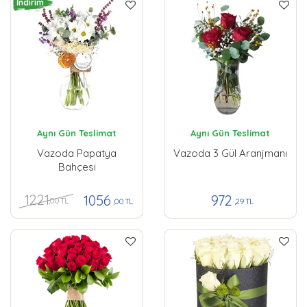
İndirim
Aynı Gün Teslimat
Aynı Gün Teslimat
Vazoda Papatya
Vazoda 3 Gül Aranjmanı
Bahçesi
1221
1056
972
,00 TL
,00 TL
,29 TL