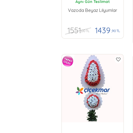
Aynı Gün Teslimat
Vazoda Beyaz Lilyumlar
1551
1439
,00 TL
,90 TL