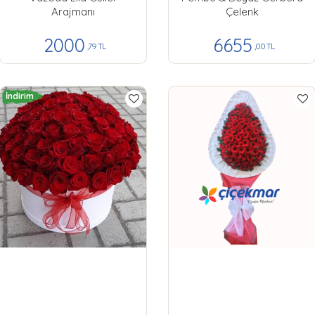
Arajmanı
Çelenk
2000
6655
,79 TL
,00 TL
İndirim