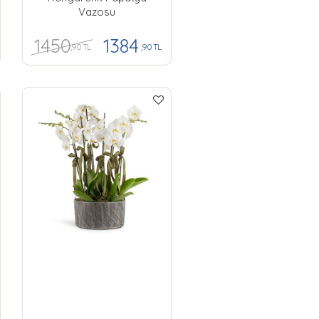
Vazosu
1450
1384
,90 TL
,90 TL