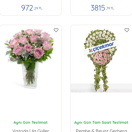
972
3815
,29 TL
,79 TL
Aynı Gün Teslimat
Aynı Gün Tam Saat Teslimat
Vazoda Lila Güller
Pembe & Beyaz Gerbera