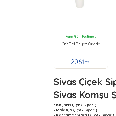
Aynı Gün Teslimat
Çift Dal Beyaz Orkide
2061
,29 TL
Sivas Çiçek Sip
Sivas Komşu Ş
•
Kayseri Çiçek Siparişi
•
Malatya Çiçek Siparişi
•
Kahramanmaraş Çiçek Siparişi