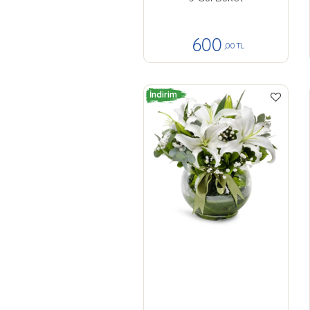
600
,00 TL
İndirim