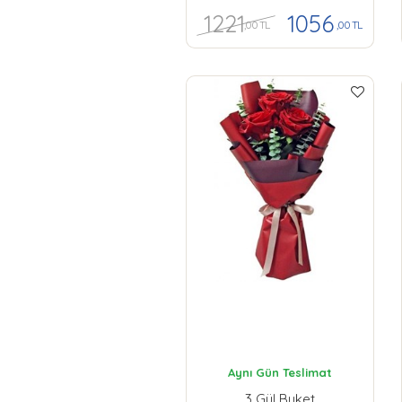
1221
1056
,00 TL
,00 TL
Aynı Gün Teslimat
3 Gül Buket