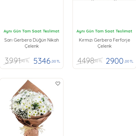
Aynı Gün Tam Saat Teslimat
Aynı Gün Tam Saat Teslimat
Sarı Gerbera Düğün Nikah
Kırmızı Gerbera Ferforje
Çelenk
Çelenk
3991
4498
5346
2900
,90 TL
,50 TL
,00 TL
,00 TL