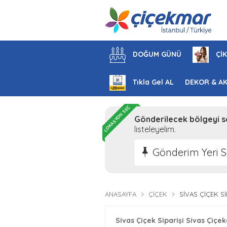
DOĞUM GÜNÜ
ÇİK
Tıkla Gel AL
DEKOR & A
LOKASYON SEÇ
Gönderilecek bölgeyi s
listeleyelim.
Gönderim Yeri S
ANASAYFA
ÇIÇEK
SIVAS ÇIÇEK S
Sivas Çiçek Siparişi Sivas Çiçe