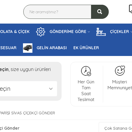
OLATA & ÇİÇEK
GÖNDERİME GÖRE
ÇİÇEKLER
KSESUAR
GELİN ARABASI
EK ÜRÜNLER
eçin
, size uygun ürünleri
Her Gün
Müşteri
eçin
Tam
Memnuniyet
Saat
Teslimat
IPARIŞI SIVAS ÇIÇEKÇI GÖNDER
kçi Gönder
Çok Satana G