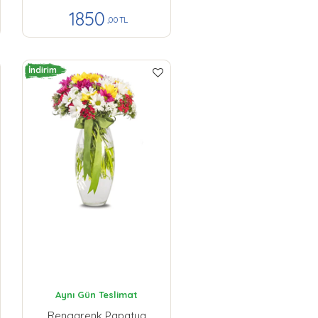
1850
,00 TL
İndirim
Aynı Gün Teslimat
Rengarenk Papatya